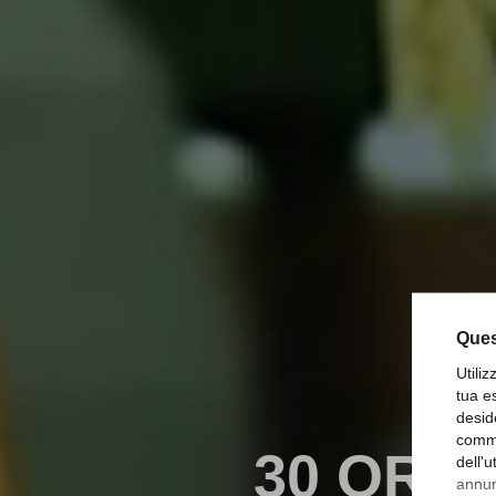
Ques
Utili
tua e
desid
comme
30 ORE
dell'
annunc