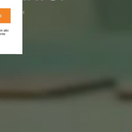
 SFRENATO!
I
in alto
ente