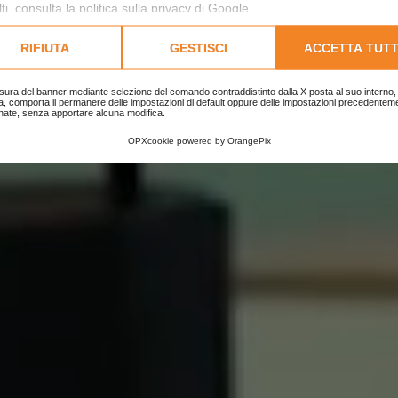
ti, consulta la
politica sulla privacy di Google
.
lta l'informativa cookie completa.
IL NOSTRO BLOG
|
E-COMMERCE
|
30 ORE DI SHOPPING
RIFIUTA
GESTISCI
ACCETTA TUTT
sura del banner mediante selezione del comando contraddistinto dalla X posta al suo interno, 
a, comporta il permanere delle impostazioni di default oppure delle impostazioni precedentem
nate, senza apportare alcuna modifica.
OPXcookie
powered by
OrangePix