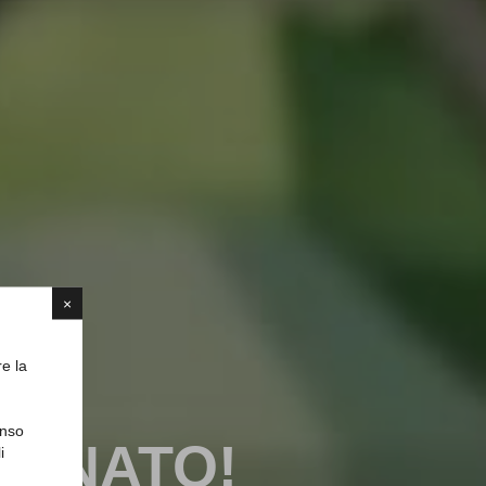
×
re la
enso
RENATO!
i