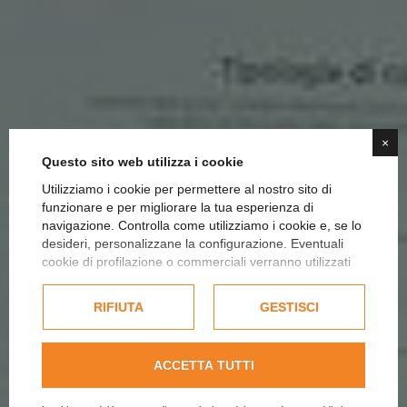
×
Questo sito web utilizza i cookie
Utilizziamo i cookie per permettere al nostro sito di
funzionare e per migliorare la tua esperienza di
navigazione. Controlla come utilizziamo i cookie e, se lo
SEARCH ENGINE
desideri, personalizzane la configurazione. Eventuali
OPTIMIZATION
cookie di profilazione o commerciali verranno utilizzati
esclusivamente previa acquisizione del consenso
dell'utente e, se consentito, potrebbero essere utilizzati
HOME
RIFIUTA
|
DIGITAL MARKETING
GESTISCI
|
per personalizzare gli annunci pubblicitari. Per ulteriori
SEARCH ENGINE OPTIMIZATION
informazioni su come Google utilizza i dati raccolti,
consulta la
politica sulla privacy di Google
.
ACCETTA TUTTI
Consulta l'informativa cookie completa.