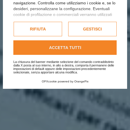
navigazione. Controlla come utilizziamo i cookie e, se lo
FORMAZIONE DIGITAL
desideri, personalizzane la configurazione. Eventuali
cookie di profilazione o commerciali verranno utilizzati
MARKETING
esclusivamente previa acquisizione del consenso
dell'utente e, se consentito, potrebbero essere utilizzati
RIFIUTA
GESTISCI
HOME
|
SERVIZI
|
FORMAZIONE
per personalizzare gli annunci pubblicitari. Per ulteriori
informazioni su come Google utilizza i dati raccolti,
consulta la
politica sulla privacy di Google
.
ACCETTA TUTTI
Consulta l'informativa cookie completa.
La chiusura del banner mediante selezione del comando contraddistinto
dalla X posta al suo interno, in alto a destra, comporta il permanere delle
impostazioni di default oppure delle impostazioni precedentemente
selezionate, senza apportare alcuna modifica.
OPXcookie
powered by
OrangePix