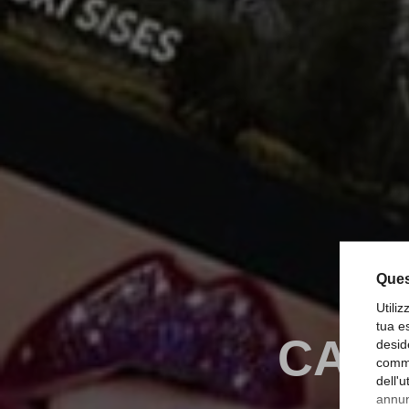
Ques
Utili
tua e
CASE
desid
comme
dell'
annunc