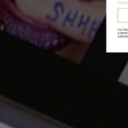
raccol
Consu
La chiu
a destr
selezio