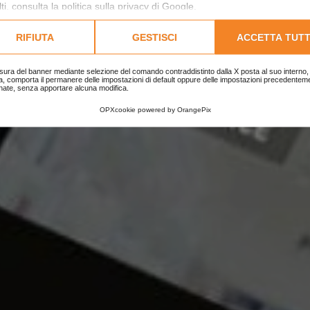
HOME
|
CASE STUDY
|
CASE STUDY E-COMMERCE
ti, consulta la
politica sulla privacy di Google
.
lta l'informativa cookie completa.
RIFIUTA
GESTISCI
ACCETTA TUTT
sura del banner mediante selezione del comando contraddistinto dalla X posta al suo interno, 
a, comporta il permanere delle impostazioni di default oppure delle impostazioni precedentem
nate, senza apportare alcuna modifica.
OPXcookie
powered by
OrangePix