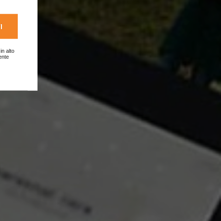
I
in alto
ente