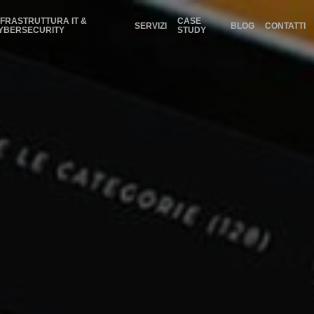
NFRASTRUTTURA IT &
CASE
SERVIZI
BLOG
CONTATTI
YBERSECURITY
STUDY