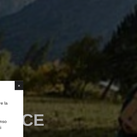
×
re la
MERCE
enso
i