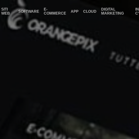
SITI
E-
DIGITAL
I
SOFTWARE
APP
CLOUD
WEB
COMMERCE
MARKETING
C