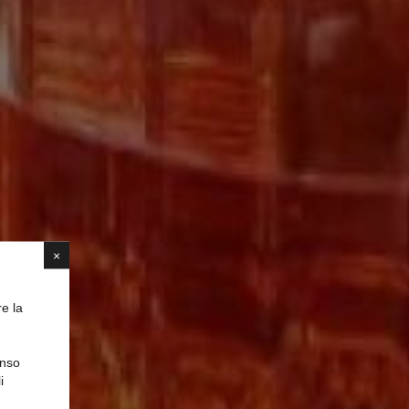
×
re la
enso
IA
i