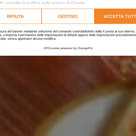
ti, consulta la
politica sulla privacy di Google
.
lta l'informativa cookie completa.
E
|
CASE STUDY
|
CASE STUDY SITI WEB
|
GARBATO I
RIFIUTA
GESTISCI
ACCETTA TUTT
sura del banner mediante selezione del comando contraddistinto dalla X posta al suo interno, 
a, comporta il permanere delle impostazioni di default oppure delle impostazioni precedentem
nate, senza apportare alcuna modifica.
OPXcookie
powered by
OrangePix