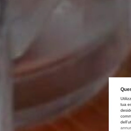
Ques
Utili
tua e
desid
comme
G
dell'
annunc