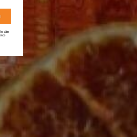
TALIA
I
in alto
ente