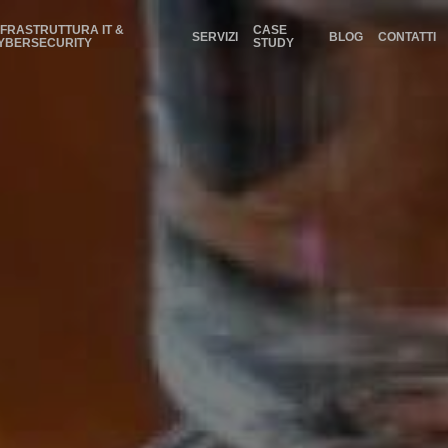
NFRASTRUTTURA IT &
CASE
SERVIZI
BLOG
CONTATTI
YBERSECURITY
STUDY