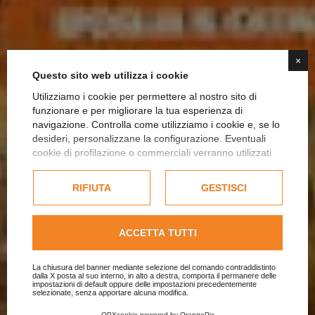
×
Questo sito web utilizza i cookie
Utilizziamo i cookie per permettere al nostro sito di
funzionare e per migliorare la tua esperienza di
navigazione. Controlla come utilizziamo i cookie e, se lo
desideri, personalizzane la configurazione. Eventuali
cookie di profilazione o commerciali verranno utilizzati
SOGEVITOUR
esclusivamente previa acquisizione del consenso
dell'utente e, se consentito, potrebbero essere utilizzati
RIFIUTA
GESTISCI
per personalizzare gli annunci pubblicitari. Per ulteriori
HOME
|
CASE STUDY
|
CASE STUDY SITI WEB
|
informazioni su come Google utilizza i dati raccolti,
SOGEVITOUR
consulta la
politica sulla privacy di Google
.
ACCETTA TUTTI
Consulta l'informativa cookie completa.
La chiusura del banner mediante selezione del comando contraddistinto
dalla X posta al suo interno, in alto a destra, comporta il permanere delle
impostazioni di default oppure delle impostazioni precedentemente
selezionate, senza apportare alcuna modifica.
OPXcookie
powered by
OrangePix