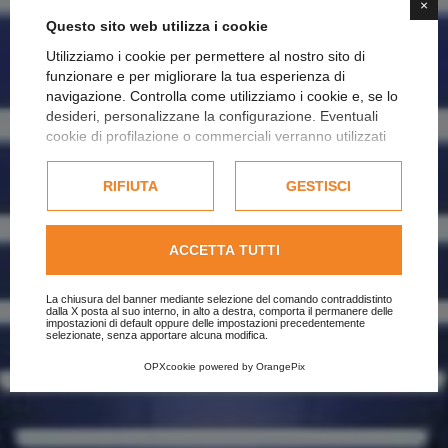
×
Questo sito web utilizza i cookie
Utilizziamo i cookie per permettere al nostro sito di
funzionare e per migliorare la tua esperienza di
navigazione. Controlla come utilizziamo i cookie e, se lo
desideri, personalizzane la configurazione. Eventuali
ARUBA
cookie di profilazione o commerciali verranno utilizzati
esclusivamente previa acquisizione del consenso
dell'utente e, se consentito, potrebbero essere utilizzati
BUSINESS
RIFIUTA
GESTISCI
per personalizzare gli annunci pubblicitari. Per ulteriori
informazioni su come Google utilizza i dati raccolti,
consulta la
politica sulla privacy di Google
.
HOME
|
WEB AGENCY
|
PARTNER
|
ACCETTA TUTTI
ARUBA BUSINESS
Consulta l'informativa cookie completa.
La chiusura del banner mediante selezione del comando contraddistinto
dalla X posta al suo interno, in alto a destra, comporta il permanere delle
impostazioni di default oppure delle impostazioni precedentemente
selezionate, senza apportare alcuna modifica.
OPXcookie
powered by
OrangePix