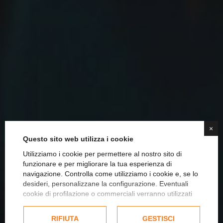
×
Questo sito web utilizza i cookie
Utilizziamo i cookie per permettere al nostro sito di
funzionare e per migliorare la tua esperienza di
navigazione. Controlla come utilizziamo i cookie e, se lo
desideri, personalizzane la configurazione. Eventuali
cookie di profilazione o commerciali verranno utilizzati
esclusivamente previa acquisizione del consenso
PAYPLUG
dell'utente e, se consentito, potrebbero essere utilizzati
RIFIUTA
GESTISCI