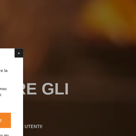
×
re la
TARE GLI
enso
i
I
LTARE GLI UTENTI!
in alto