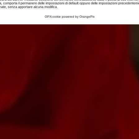
a, comporta il permanere delle impostazioni di default oppure delle impostazioni precedentem
nate, senza apportare alcuna modifica.
OPXcookie
powered by
OrangePix