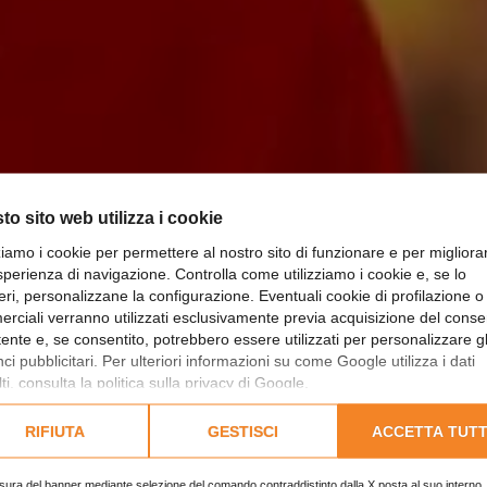
to sito web utilizza i cookie
zziamo i cookie per permettere al nostro sito di funzionare e per migliora
sperienza di navigazione. Controlla come utilizziamo i cookie e, se lo
E PUOI... ASCOL
eri, personalizzane la configurazione. Eventuali cookie di profilazione o
rciali verranno utilizzati esclusivamente previa acquisizione del cons
utente e, se consentito, potrebbero essere utilizzati per personalizzare gl
i pubblicitari. Per ulteriori informazioni su come Google utilizza i dati
UTENTI!
ti, consulta la
politica sulla privacy di Google
.
lta l'informativa cookie completa.
RIFIUTA
GESTISCI
ACCETTA TUTT
RO BLOG
|
DIGITAL MARKETING
|
A NATALE PUOI... ASCO
sura del banner mediante selezione del comando contraddistinto dalla X posta al suo interno, 