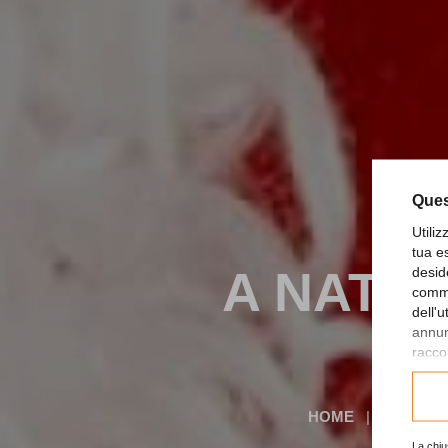
Ques
Utili
tua e
A NATAL
desid
comme
dell'
annunc
raccol
Consu
HOME
|
IL NOST
La chiu