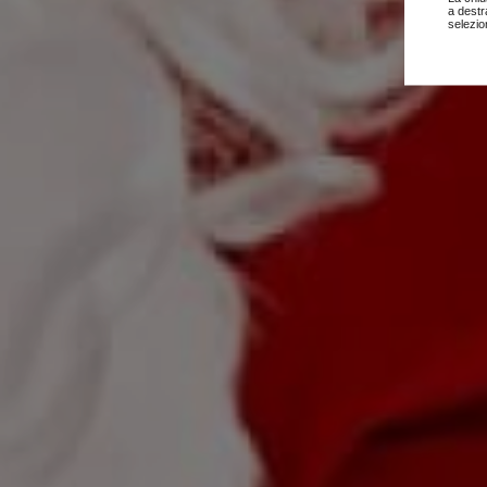
a destr
selezio