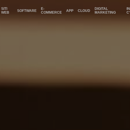
SITI
E-
DIGITAL
I
SOFTWARE
APP
CLOUD
WEB
COMMERCE
MARKETING
C